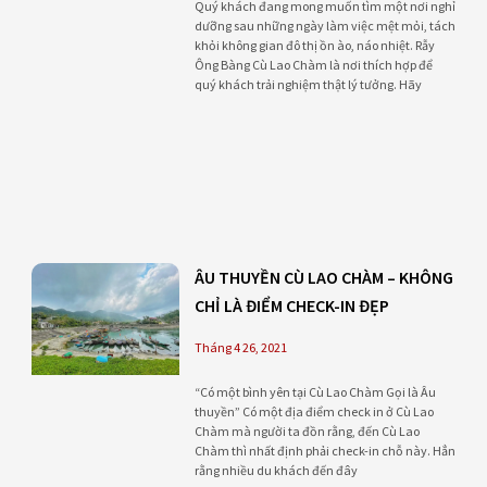
Quý khách đang mong muốn tìm một nơi nghỉ
dưỡng sau những ngày làm việc mệt mỏi, tách
khỏi không gian đô thị ồn ào, náo nhiệt. Rẫy
Ông Bàng Cù Lao Chàm là nơi thích hợp để
quý khách trải nghiệm thật lý tưởng. Hãy
ÂU THUYỀN CÙ LAO CHÀM – KHÔNG
CHỈ LÀ ĐIỂM CHECK-IN ĐẸP
Tháng 4 26, 2021
“Có một bình yên tại Cù Lao Chàm Gọi là Âu
thuyền” Có một địa điểm check in ở Cù Lao
Chàm mà người ta đồn rằng, đến Cù Lao
Chàm thì nhất định phải check-in chỗ này. Hẳn
rằng nhiều du khách đến đây