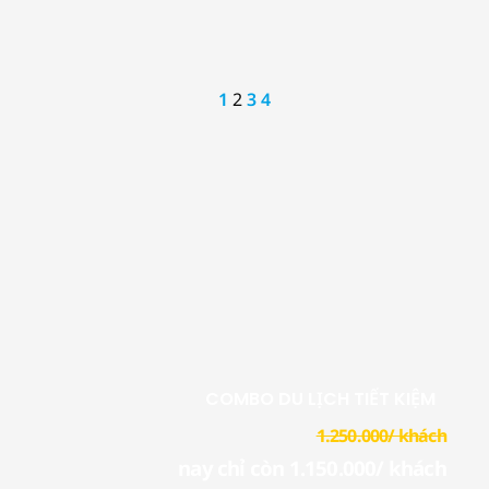
1
2
3
4
COMBO DU LỊCH TIẾT KIỆM
1.250.000/ khách
nay chỉ còn 1.150.000/ khách