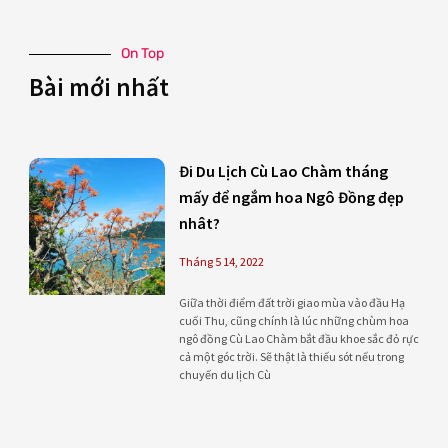
On Top
Bài mới nhất
Page
Page
Page
Page
Đi Du Lịch Cù Lao Chàm tháng
mấy để ngắm hoa Ngô Đồng đẹp
nhât?
Tháng 5 14, 2022
Giữa thời điểm đất trời giao mùa vào đầu Hạ
cuối Thu, cũng chính là lúc những chùm hoa
ngô đồng Cù Lao Chàm bắt đầu khoe sắc đỏ rực
cả một góc trời. Sẽ thật là thiếu sót nếu trong
chuyến du lịch Cù