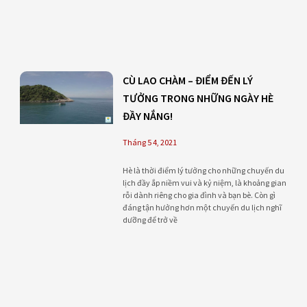
CÙ LAO CHÀM – ĐIỂM ĐẾN LÝ
TƯỞNG TRONG NHỮNG NGÀY HÈ
ĐẦY NẮNG!
Tháng 5 4, 2021
Hè là thời điểm lý tưởng cho những chuyến du
lịch đầy ắp niềm vui và kỷ niệm, là khoảng gian
rỗi dành riêng cho gia đình và bạn bè. Còn gì
đáng tận hưởng hơn một chuyến du lịch nghĩ
dưỡng để trở về