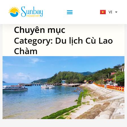
Nhảy
tới
VI
EN
nội
Combo-Tour Cù Lao Chàm
dung
Chuyên mục
Category: Du lịch Cù Lao
Chàm