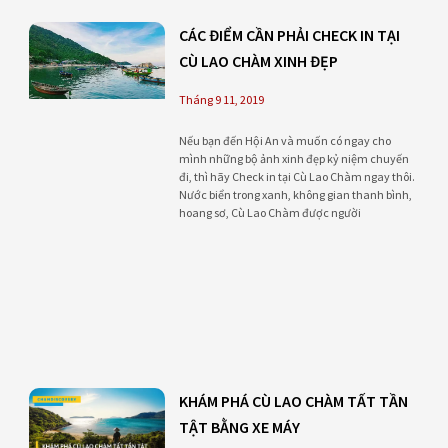
CÁC ĐIỂM CẦN PHẢI CHECK IN TẠI
CÙ LAO CHÀM XINH ĐẸP
Tháng 9 11, 2019
Nếu bạn đến Hội An và muốn có ngay cho
mình những bộ ảnh xinh đẹp kỷ niệm chuyến
đi, thì hãy Check in tại Cù Lao Chàm ngay thôi.
Nước biển trong xanh, không gian thanh bình,
hoang sơ, Cù Lao Chàm được người
KHÁM PHÁ CÙ LAO CHÀM TẤT TẦN
TẬT BẰNG XE MÁY