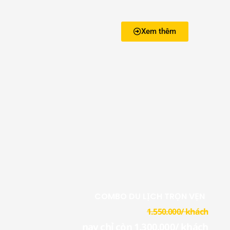
Xem thêm
SALES
COMBO DU LỊCH TRỌN VẸN
1.550.000/ khách
nay chỉ còn 1.300.000/ khách