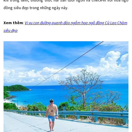
khí trong lành, thưởng thức hải sản tươi ngon và check-in với hoa ngô
đồng siêu đẹp trong những ngày này.
Xem thêm
:
Vi vu con đường quanh đảo ngắm hoa ngô đồng Cù Lao Chàm
siêu đẹp