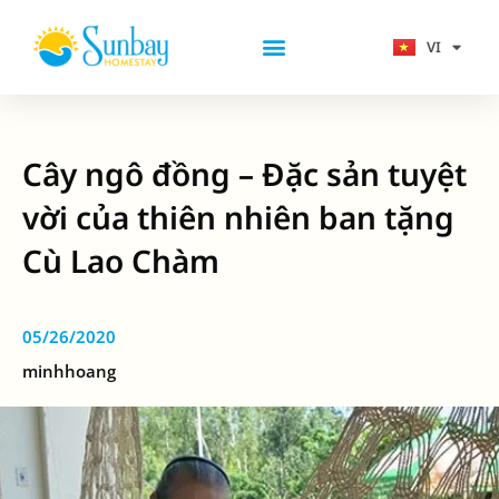
Nhảy
tới
VI
EN
nội
Combo-Tour Cù Lao Chàm
dung
Cây ngô đồng – Đặc sản tuyệt
vời của thiên nhiên ban tặng
Cù Lao Chàm
05/26/2020
minhhoang