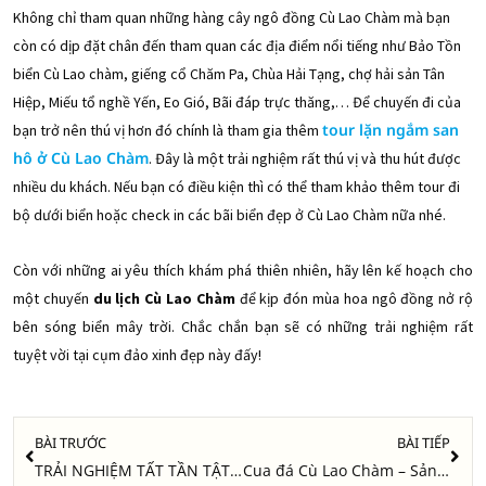
Không chỉ tham quan những hàng cây ngô đồng Cù Lao Chàm mà bạn
còn có dịp đặt chân đến tham quan các địa điểm nổi tiếng như Bảo Tồn
biển Cù Lao chàm, giếng cổ Chăm Pa, Chùa Hải Tạng, chợ hải sản Tân
Hiệp, Miếu tổ nghề Yến, Eo Gió, Bãi đáp trực thăng,… Để chuyến đi của
tour lặn ngắm san
bạn trở nên thú vị hơn đó chính là tham gia thêm
hô ở Cù Lao Chàm
. Đây là một trải nghiệm rất thú vị và thu hút được
nhiều du khách. Nếu bạn có điều kiện thì có thể tham khảo thêm tour đi
bộ dưới biển hoặc check in các bãi biển đẹp ở Cù Lao Chàm nữa nhé.
Còn với những ai yêu thích khám phá thiên nhiên, hãy lên kế hoạch cho
một chuyến
du lịch Cù Lao Chàm
để kịp đón mùa hoa ngô đồng nở rộ
bên sóng biển mây trời. Chắc chắn bạn sẽ có những trải nghiệm rất
tuyệt vời tại cụm đảo xinh đẹp này đấy!
Prev
Nex
BÀI TRƯỚC
BÀI TIẾP
TRẢI NGHIỆM TẤT TẦN TẬT ĐẶC SẢN CÙ LAO CHÀM
Cua đá Cù Lao Chàm – Sản vật quý của núi rừng