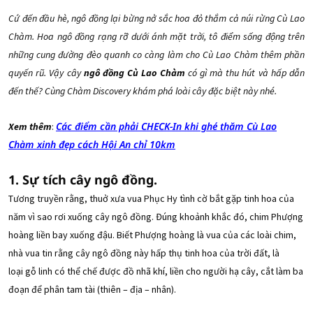
Cứ đến đầu hè, ngô đồng lại bừng nở sắc hoa đỏ thắm cả núi rừng Cù Lao
Chàm. Hoa ngô đồng rạng rỡ dưới ánh mặt trời, tô điểm sống động trên
những cung đường đèo quanh co càng làm cho Cù Lao Chàm thêm phần
quyến rũ. Vậy cây
ngô đồng Cù Lao Chàm
có gì mà thu hút và hấp dẫn
đến thế? Cùng Chàm Discovery khám phá loài cây đặc biệt này nhé.
Các điểm cần phải CHECK-In khi ghé thăm Cù Lao
Xem thêm
:
Chàm xinh đẹp cách Hội An chỉ 10km
1. Sự tích cây ngô đồng.
Tương truyền rằng, thuở xưa vua Phục Hy tình cờ bắt gặp tinh hoa của
năm vì sao rơi xuống cây ngô đồng. Đúng khoảnh khắc đó, chim Phượng
hoàng liền bay xuống đậu. Biết Phượng hoàng là vua của các loài chim,
nhà vua tin rằng cây ngô đồng này hấp thụ tinh hoa của trời đất, là
loại gỗ linh có thể chế được đồ nhã khí, liền cho người hạ cây, cắt làm ba
đoạn để phân tam tài (thiên – địa – nhân).