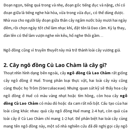
Đoạn ngọn, tiếng quá trong và nhẹ, đoạn gốc tiếng đục và nặng, chỉ có
đoạn giữa là tiếng nghe hài hòa, vừa trong vừa đục, có thể dùng được.
Nhà vua cho người lấy đoạn giữa thân cây ngâm nước bảy mươi hai ngày
đêm, rồi chọn ngày tốt chế làm nhạc khí, đặt tên là Dao cầm. Kỳ lạ thay,
đàn lên có thể làm vượn nghe nín kêu, hổ nghe thôi gầm…
Ngô đồng cũng vì truyền thuyết này mà trở thành loài cây vương giả.
2. Cây ngô đồng Cù Lao Chàm là cây gì?
Thoạt nhìn hình dạng bên ngoài, cây
ngô đồng Cù Lao Chàm
rất giống
cây ngô đồng ở Huế. Trong phân loại thực vật, hai loài cây này cũng
cùng thuộc họ Trôm (Sterculiaceae). Nhưng quan sát kỹ sẽ thấy hoa cây
ngô đồng ở Huế có màu vàng nhạt hoặc tím hồng, còn hoa cây
ngô
đồng Cù Lao Chàm
có màu đỏ hoặc da cam rất nổi bật. Cấu tạo của hai
loài cũng khác nhau: quả cây ngô đồng Huế mang 2-4 hạt, còn quả của
loài cây ở Cù Lao Chàm chỉ mang 1-2 hạt. Để phân biệt hai loài cây cùng
mang tên ngô đồng này, một số nhà nghiên cứu đã đề nghị gọi cây ngô