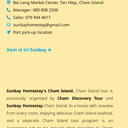
Bai Lang Market Center, Tan Hiep, Cham Island
Manager: 089 898 2509
Sales: 079 944 4617
sunbayhomestay@gmail.com
Port pick-up location
Xem vị trí Sunbay ➤
Sunbay Homestay’s Cham Island.
Cham Island tour is
exclusively organized by
Cham Discovery Tour
and
Sunbay Homestay
Cham Island. In a house with seaview
from every room, enjoying delicious Cham Island seafood,
and a separate Cham Island tour program is an
experience not to be missed when traveling to Cham