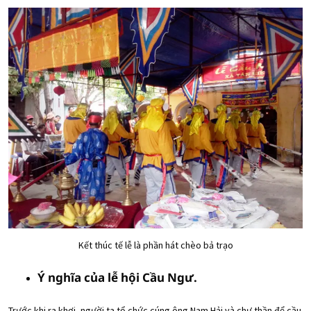
Kết thúc tế lễ là phần hát chèo bả trạo
Ý nghĩa của lễ hội Cầu Ngư.
Trước khi ra khơi, người ta tổ chức cúng ông Nam Hải và chư thần để cầu