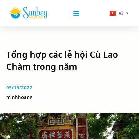
Nhảy
tới
VI
EN
nội
Combo-Tour Cù Lao Chàm
dung
Tổng hợp các lễ hội Cù Lao
Chàm trong năm
05/15/2022
minhhoang