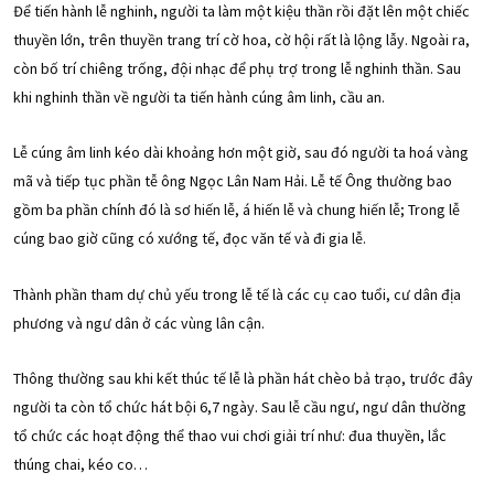
Để tiến hành lễ nghinh, người ta làm một kiệu thần rồi đặt lên một chiếc
thuyền lớn, trên thuyền trang trí cờ hoa, cờ hội rất là lộng lẫy. Ngoài ra,
còn bố trí chiêng trống, đội nhạc để phụ trợ trong lễ nghinh thần. Sau
khi nghinh thần về người ta tiến hành cúng âm linh, cầu an.
Lễ cúng âm linh kéo dài khoảng hơn một giờ, sau đó người ta hoá vàng
mã và tiếp tục phần tễ ông Ngọc Lân Nam Hải. Lễ tế Ông thường bao
gồm ba phần chính đó là sơ hiến lễ, á hiến lễ và chung hiến lễ; Trong lễ
cúng bao giờ cũng có xướng tế, đọc văn tế và đi gia lễ.
Thành phần tham dự chủ yếu trong lễ tế là các cụ cao tuổi, cư dân địa
phương và ngư dân ở các vùng lân cận.
Thông thường sau khi kết thúc tế lễ là phần hát chèo bả trạo, trước đây
người ta còn tổ chức hát bội 6,7 ngày. Sau lễ cầu ngư, ngư dân thường
tổ chức các hoạt động thể thao vui chơi giải trí như: đua thuyền, lắc
thúng chai, kéo co…