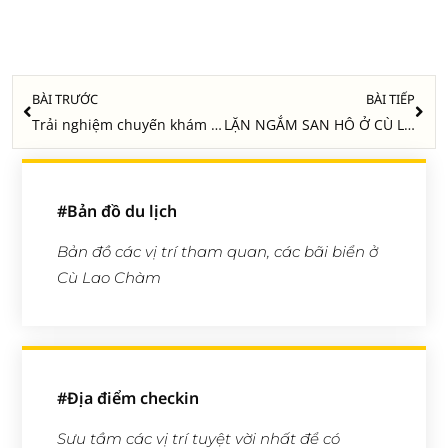
Prev
Nex
BÀI TRƯỚC
BÀI TIẾP
Trải nghiệm chuyến khám phá Cù Lao Chàm tuyệt vời nhất bằng xe máy
LẶN NGẮM SAN HÔ Ở CÙ LAO CHÀM 2025- Mua Vé Lặn Biển
#Bản đồ du lịch
Bản đồ các vị trí tham quan, các bãi biển ở
Cù Lao Chàm
#Địa điểm checkin
Sưu tầm các vị trí tuyệt vời nhất để có