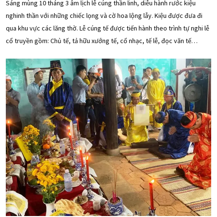
Sáng mùng 10 tháng 3 âm lịch lễ cúng thần linh, diễu hành rước kiệu
nghinh thần với những chiếc lọng và cờ hoa lộng lẫy. Kiệu được đưa đi
qua khu vực các lăng thờ. Lễ cúng tế được tiến hành theo trình tự nghi lễ
cổ truyền gồm: Chủ tế, tả hữu xướng tế, cổ nhạc, tế lễ, đọc văn tế…