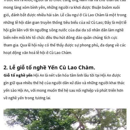
mong làng xóm bình yên, những người ra khơi được thuận buồm xuôi
gió, đánh bắt được nhiều hải sản. Lễ cầu ngư ở Cù Lao Chàm là một trong
những lễ hội dân gian truyền thống tiêu biểu của xứ Cù Lao; Đây là một lễ
hội gắn liền với tín ngưỡng sông nước của đai da số nhân dân làm nghề
biển nên mỗi khi tổ chức đều thu hút đông đảo quần chúng tích cực
tham gia. Qua lễ hội này có thể thấy được sự phong phú, đa dạng về các
hoạt động văn hoá lễ hội ở Cù Lao Chàm.
2. Lễ giỗ tổ nghề Yến Cù Lao Chàm.
Giỗ tổ nghề yến
Hội An là nét văn hóa tâm linh lâu tời tại Hội An được
gìn giữ qua nhiều thế hệ của người dân xứ đảo và những người khai thác
yến sào Hội An, với mong muốn thế hệ sau nối nghiệp và phát triển hơn
về nghề yến trong tương lai.