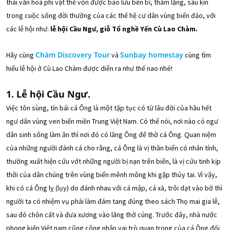
thái văn hoá phi vật thể vốn được bảo lưu bền bỉ, thầm lặng, sâu kín
trong cuộc sống đời thường của các thế hệ cư dân vùng biển đảo, với
các lễ hội như:
lễ hội Cầu Ngư, giỗ Tổ nghề Yến Cù Lao Chàm.
Chàm Discovery Tour
Sunbay homestay
Hãy cùng
và
cùng tìm
hiểu lễ hội ở Cù Lao Chàm được diễn ra như thế nao nhé!
1. Lễ hội Cầu Ngư.
Việc tôn sùng, tín bái cá Ông là một tập tục có từ lâu đời của hầu hết
ngư dân vùng ven biển miền Trung Việt Nam. Có thể nói, nơi nào có ngư
dân sinh sống làm ăn thì nơi đó có lăng Ông để thờ cá Ông. Quan niệm
của những người đánh cá cho rằng, cá Ông là vị thần biển có nhân tính,
thường xuất hiện cứu vớt những người bị nạn trên biển, là vị cứu tinh kịp
thời của dân chúng trên vùng biển mênh mông khi gặp thủy tai. Vì vậy,
khi có cá Ông lỵ (lụy) do đánh nhau với cá mập, cá xà, trôi dạt vào bờ thì
người ta có nhiệm vụ phải làm đám tang đúng theo sách Thọ mai gia lễ,
sau đó chôn cất và đưa xương vào lăng thờ cúng. Trước đây, nhà nước
phong kiến Việt nam cũng công nhận vai trò quan trọng của cá Ông đối